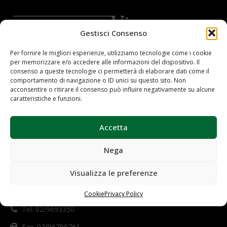
Gestisci Consenso
Tutte le nuove aperture dovranno ordinare l’ultima linea
Per fornire le migliori esperienze, utilizziamo tecnologie come i cookie
prevista.
per memorizzare e/o accedere alle informazioni del dispositivo. Il
Sono vietate modalità ibride di gestione dell’immagine
consenso a queste tecnologie ci permetterà di elaborare dati come il
comportamento di navigazione o ID unici su questo sito. Non
delle agenzie, ovvero forme di arredo miste .
acconsentire o ritirare il consenso può influire negativamente su alcune
Tutte le agenzie sono tenute ad adottare la più recente
caratteristiche e funzioni.
linea d’arredo e vetrine
Tutte le agenzie dovranno dipingere la PARETE
Accetta
FRONTALE della zona di accoglienza e una PARETE A
PIACERE di ogni stanza grigio RAL 7004
Nega
Visualizza le preferenze
produzione@vimararredi.com
Cookie
Privacy Policy
Tel. 02/9693350
Fax. 02/96790761