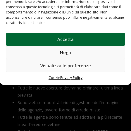
per memorizzare e/o accedere alle informazioni del dispositivo. Il
consenso a queste tecnologie ci permetterà di elaborare dati come il
comportamento di navigazione o ID unici su questo sito. Non
acconsentire o ritirare il consenso può influire negativamente su alcune
caratteristiche e funzioni.
Sedie
(5)
Accetta
Nega
Visualizza le preferenze
Cookie
Privacy Policy
Tutte le nuove aperture dovranno ordinare l’ultima linea
prevista.
Sono vietate modalità ibride di gestione dell’immagine
delle agenzie, ovvero forme di arredo miste .
Tutte le agenzie sono tenute ad adottare la più recente
linea d’arredo e vetrine