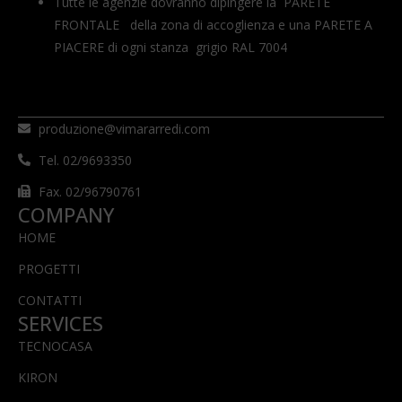
Tutte le agenzie dovranno dipingere la PARETE
FRONTALE della zona di accoglienza e una PARETE A
PIACERE di ogni stanza grigio RAL 7004
produzione@vimararredi.com
Tel. 02/9693350
Fax. 02/96790761
COMPANY
HOME
PROGETTI
CONTATTI
SERVICES
TECNOCASA
KIRON