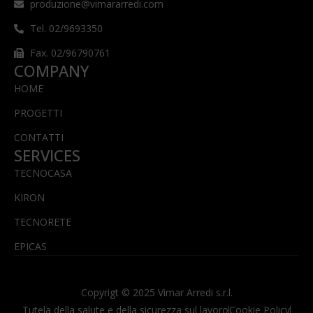
produzione@vimararredi.com
Tel. 02/9693350
Fax. 02/96790761
COMPANY
HOME
PROGETTI
CONTATTI
SERVICES
TECNOCASA
KIRON
TECNORETE
EPICAS
Copyrigt © 2025 Vimar Arredi s.r.l.
Tutela della salute e della sicurezza sul lavoro
Cookie Policy