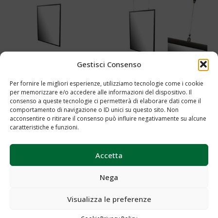
Gestisci Consenso
Portaposter Cod.0061-Cod.0062
PORTAPOSTER SOSPESO
Per fornire le migliori esperienze, utilizziamo tecnologie come i cookie
Cod.0061A-Cod.0062 A
per memorizzare e/o accedere alle informazioni del dispositivo. Il
Aggiungi al preventivo
consenso a queste tecnologie ci permetterà di elaborare dati come il
comportamento di navigazione o ID unici su questo sito. Non
Aggiungi al preventivo
acconsentire o ritirare il consenso può influire negativamente su alcune
caratteristiche e funzioni.
Accetta
Nega
Visualizza le preferenze