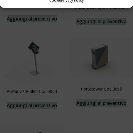
Cookie
Privacy Policy
Portariviste da parete Cod.0522
Portariviste QMD Cod.0064
Aggiungi al preventivo
Aggiungi al preventivo
Portatower Cod.0055
Portariviste Slim Cod.0063
Aggiungi al preventivo
Aggiungi al preventivo