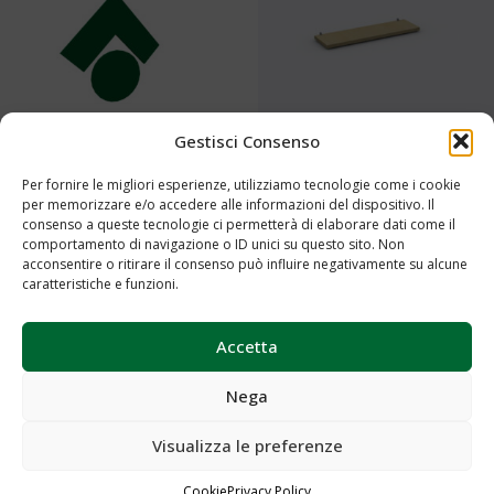
Gestisci Consenso
Per fornire le migliori esperienze, utilizziamo tecnologie come i cookie
Logo 3D Cod.0043
Mensola Cod.0045
per memorizzare e/o accedere alle informazioni del dispositivo. Il
consenso a queste tecnologie ci permetterà di elaborare dati come il
Aggiungi al preventivo
Aggiungi al preventivo
comportamento di navigazione o ID unici su questo sito. Non
acconsentire o ritirare il consenso può influire negativamente su alcune
caratteristiche e funzioni.
Accetta
Nega
Visualizza le preferenze
Portatower Cod.0055
Cookie
Privacy Policy
Portaposter Cod.0061-Cod.0062