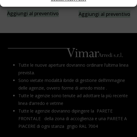
Aggiungi al preventivo
Aggiungi al preventivo
Tutte le nuove aperture dovranno ordinare l’ultima linea
prevista.
Sono vietate modalità ibride di gestione dell’immagine
delle agenzie, ovvero forme di arredo miste .
Tutte le agenzie sono tenute ad adottare la più recente
linea d’arredo e vetrine
Tutte le agenzie dovranno dipingere la PARETE
FRONTALE della zona di accoglienza e una PARETE A
PIACERE di ogni stanza grigio RAL 7004