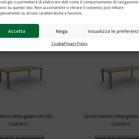
nologie ci permetterà di elaborare dati come il comportamento di navigazione
unici su questo sito. Non acconsentire o ritirare il consenso può influire
 Operativa cm 220 – Cod.0009
ativamente su alcune caratteristiche e funzioni.
Tavolino dattilo Cod.
iungi al preventivo
Aggiungi al preven
Accetta
Nega
Visualizza le preferen
Cookie
Privacy Policy
unioni rettangolare cm 200 –
Tavolo riunioni rettangolar
Cod.0012
Cod.0013
iungi al preventivo
Aggiungi al preven