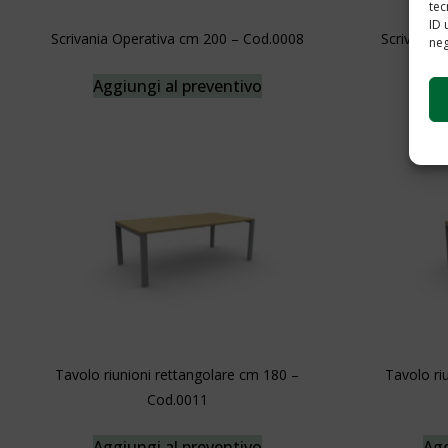
tec
ID 
Scrivania Operativa cm 200 – Cod.0008
Scrivania
neg
Aggiungi al preventivo
Agg
Tavolo riunioni rettangolare cm 180 –
Tavolo ri
Cod.0011
Aggiungi al preventivo
Agg