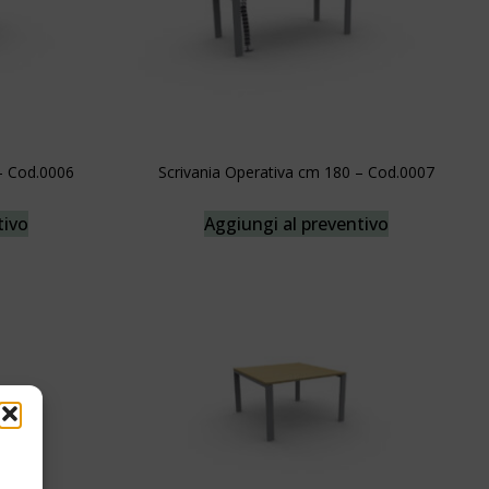
– Cod.0006
Scrivania Operativa cm 180 – Cod.0007
tivo
Aggiungi al preventivo