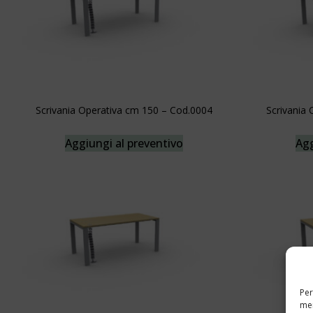
Scrivania Operativa cm 150 – Cod.0004
Scrivania
Aggiungi al preventivo
Agg
Per
mem