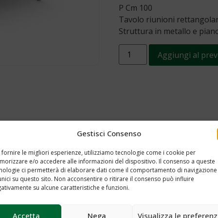
P Cm 100
Tavolo riunioni rettangola
Struttura in metallo e pian
Aggiungi al prev
Gestisci Consenso
 fornire le migliori esperienze, utilizziamo tecnologie come i cookie per
orizzare e/o accedere alle informazioni del dispositivo. Il consenso a queste
nologie ci permetterà di elaborare dati come il comportamento di navigazione
unici su questo sito. Non acconsentire o ritirare il consenso può influire
ativamente su alcune caratteristiche e funzioni.
Accetta
Nega
Visualizza le preferen