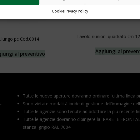
Cookie
Privacy Policy
Tavolo riunioni quadrato cm 1
llungo pc Cod.0014
Aggiungi al preven
iungi al preventivo
Tutte le nuove aperture dovranno ordinare l’ultima linea p
Sono vietate modalità ibride di gestione dell’immagine del
Tutte le agenzie sono tenute ad adottare la più recente lin
Tutte le agenzie dovranno dipingere la PARETE FRONTAL
stanza grigio RAL 7004