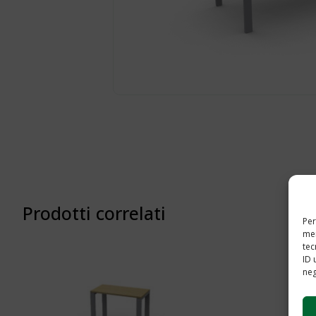
Prodotti correlati
Per
mem
tec
ID 
neg