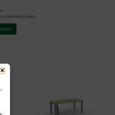
re
o in laminato acero
entivo
 o
ze