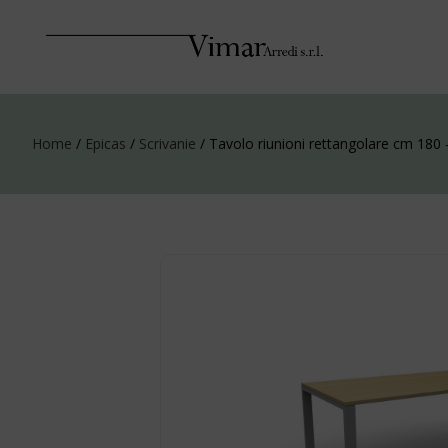
Home
/
Epicas
/
Scrivanie
/ Tavolo riunioni rettangolare cm 180