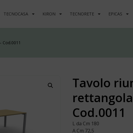
TECNOCASA
KIRON
TECNORETE
EPICAS
 – Cod.0011
Tavolo riu
rettangola
Cod.0011
L da Cm 180
A Cm 72,5