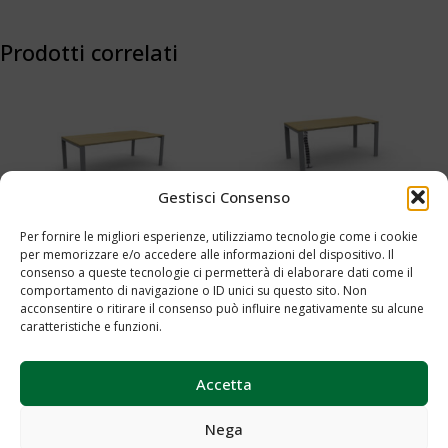
Prodotti correlati
Gestisci Consenso
Per fornire le migliori esperienze, utilizziamo tecnologie come i cookie
per memorizzare e/o accedere alle informazioni del dispositivo. Il
Tavolo riunioni rettangolare cm
Scrivania Operativa cm 200 –
consenso a queste tecnologie ci permetterà di elaborare dati come il
200 – Cod.0012
Cod.0008
comportamento di navigazione o ID unici su questo sito. Non
acconsentire o ritirare il consenso può influire negativamente su alcune
caratteristiche e funzioni.
Aggiungi al preventivo
Aggiungi al preventivo
Accetta
Nega