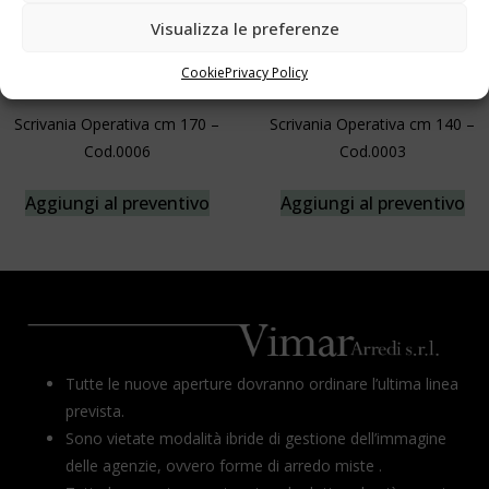
Visualizza le preferenze
Cookie
Privacy Policy
Scrivania Operativa cm 170 –
Scrivania Operativa cm 140 –
Cod.0006
Cod.0003
Aggiungi al preventivo
Aggiungi al preventivo
Tutte le nuove aperture dovranno ordinare l’ultima linea
prevista.
Sono vietate modalità ibride di gestione dell’immagine
delle agenzie, ovvero forme di arredo miste .