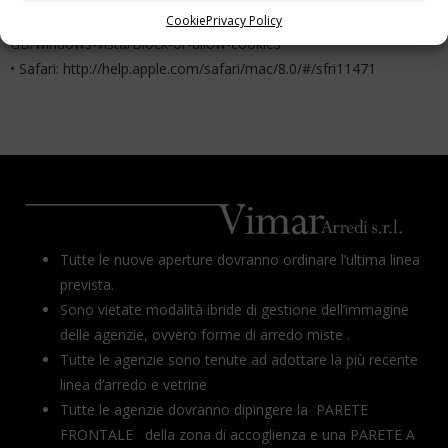
• Internet Explorer: http://windows.microsoft.com/en-
Cookie
Privacy Policy
GB/windows-vista/Block-or-allow-cookies
• Safari: http://help.apple.com/safari/mac/8.0/#/sfri11471
Tutte le nuove aperture dovranno ordinare l’ultima linea
prevista.
Sono vietate modalità ibride di gestione dell’immagine
delle agenzie, ovvero forme di arredo miste .
Tutte le agenzie sono tenute ad adottare la più recente
linea d’arredo e vetrine
Tutte le agenzie dovranno dipingere la PARETE
FRONTALE della zona di accoglienza e una PARETE A