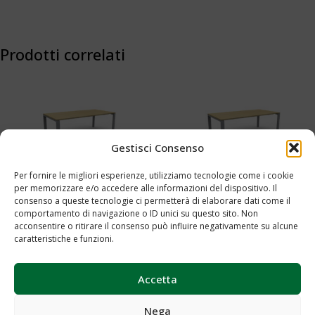
Prodotti correlati
Gestisci Consenso
Per fornire le migliori esperienze, utilizziamo tecnologie come i cookie
per memorizzare e/o accedere alle informazioni del dispositivo. Il
Tavolo riunioni rettangolare cm
Tavolo riunioni rettangolare cm
consenso a queste tecnologie ci permetterà di elaborare dati come il
comportamento di navigazione o ID unici su questo sito. Non
220 – Cod.0013
180 – Cod.0011
acconsentire o ritirare il consenso può influire negativamente su alcune
caratteristiche e funzioni.
Aggiungi al preventivo
Aggiungi al preventivo
Accetta
Nega