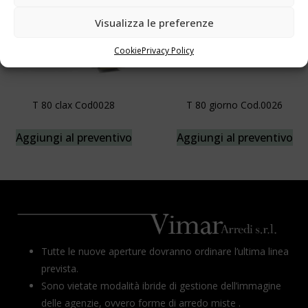
Visualizza le preferenze
Cookie
Privacy Policy
T 80 clax Cod0028
T 80 giorno Cod.0026
Aggiungi al preventivo
Aggiungi al preventivo
Tutte le nuove aperture dovranno ordinare l’ultima linea
prevista.
Sono vietate modalità ibride di gestione dell’immagine
delle agenzie, ovvero forme di arredo miste .