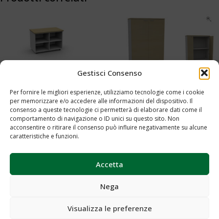
Gestisci Consenso
Per fornire le migliori esperienze, utilizziamo tecnologie come i cookie
Server a giorno Cod.0016
T 100 Cod.0023
per memorizzare e/o accedere alle informazioni del dispositivo. Il
consenso a queste tecnologie ci permetterà di elaborare dati come il
Aggiungi al preventivo
comportamento di navigazione o ID unici su questo sito. Non
Aggiungi al preventivo
acconsentire o ritirare il consenso può influire negativamente su alcune
caratteristiche e funzioni.
Accetta
Nega
Visualizza le preferenze