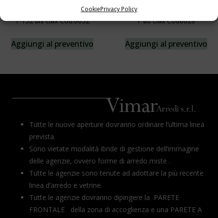
Cookie
Privacy Policy
T 152 bis clax Cod.0032
T 80 clax Cod0028
Aggiungi al preventivo
Aggiungi al preventivo
Tutte le nuove aperture dovranno ordinare l’ultima linea
prevista.
Sono vietate modalità ibride di gestione dell’immagine
delle agenzie, ovvero forme di arredo miste .
Tutte le agenzie sono tenute ad adottare la più recente
linea d’arredo e vetrine
Tutte le agenzie dovranno dipingere la PARETE
FRONTALE della zona di accoglienza e una PARETE A