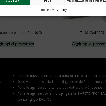
Accetta
Nega
Visualizza le preferen
Cookie
Privacy Policy
ocopiatore 1 anta Cod.0040
T 100 Cod.0023
iungi al preventivo
Aggiungi al preven
Tutte le nuove aperture dovranno ordinare l’ultima linea p
Sono vietate modalità ibride di gestione dell’immagine del
Tutte le agenzie sono tenute ad adottare la più recente lin
Tutte le agenzie dovranno dipingere la PARETE FRONTAL
stanza grigio RAL 7004