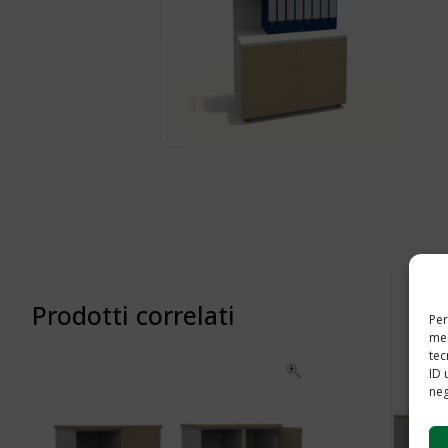
Prodotti correlati
Per
mem
tec
ID 
neg