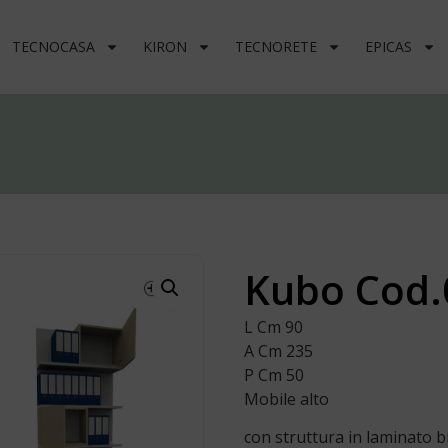
TECNOCASA
KIRON
TECNORETE
EPICAS
Kubo Cod.
L Cm 90
A Cm 235
P Cm 50
Mobile alto
con struttura in laminato 