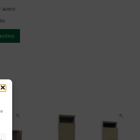
r acero
ato
entivo
 o