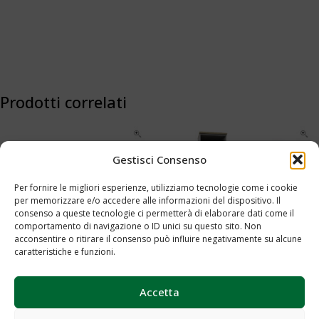
Prodotti correlati
Gestisci Consenso
Per fornire le migliori esperienze, utilizziamo tecnologie come i cookie
per memorizzare e/o accedere alle informazioni del dispositivo. Il
consenso a queste tecnologie ci permetterà di elaborare dati come il
comportamento di navigazione o ID unici su questo sito. Non
acconsentire o ritirare il consenso può influire negativamente su alcune
caratteristiche e funzioni.
Server cassettiera Cod.0018
T 152 clax Cod.0033
Aggiungi al preventivo
Aggiungi al preventivo
Accetta