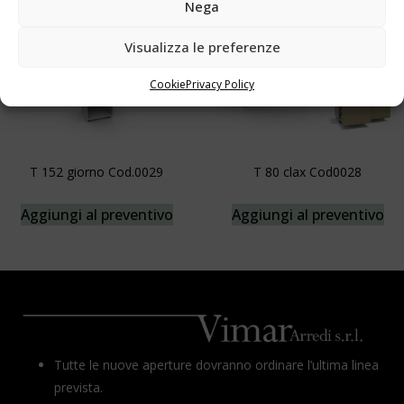
Nega
Visualizza le preferenze
Cookie
Privacy Policy
T 152 giorno Cod.0029
T 80 clax Cod0028
Aggiungi al preventivo
Aggiungi al preventivo
Tutte le nuove aperture dovranno ordinare l’ultima linea
prevista.