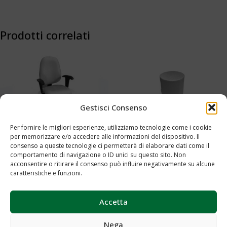
Prodotti correlati
Gestisci Consenso
Per fornire le migliori esperienze, utilizziamo tecnologie come i cookie
per memorizzare e/o accedere alle informazioni del dispositivo. Il
Sedia dattilo normativa cee
Pouff Cod.0069
consenso a queste tecnologie ci permetterà di elaborare dati come il
comportamento di navigazione o ID unici su questo sito. Non
Cod.0067
acconsentire o ritirare il consenso può influire negativamente su alcune
Aggiungi al preventivo
caratteristiche e funzioni.
Aggiungi al preventivo
Accetta
Nega