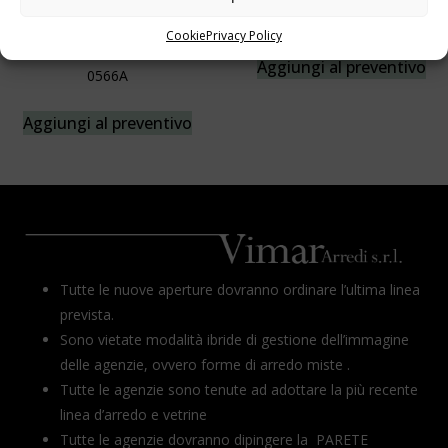
Fioriera Cod.0053
Mensola Porta Forex Laccata
Cookie
Privacy Policy
Cod. 0563A – 0564A – 0565A –
Aggiungi al preventivo
0566A
Aggiungi al preventivo
Tutte le nuove aperture dovranno ordinare l’ultima linea
prevista.
Sono vietate modalità ibride di gestione dell’immagine
delle agenzie, ovvero forme di arredo miste .
Tutte le agenzie sono tenute ad adottare la più recente
linea d’arredo e vetrine
Tutte le agenzie dovranno dipingere la PARETE