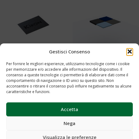
Gestisci Consenso
Pannelli soffitto Cod.0518
Tappeto Cod.0058
Per fornire le migliori esperienze, utilizziamo tecnologie come i cookie
per memorizzare e/o accedere alle informazioni del dispositivo. Il
Aggiungi al preventivo
Aggiungi al preventivo
consenso a queste tecnologie ci permetterà di elaborare dati come il
comportamento di navigazione o ID unici su questo sito. Non
acconsentire o ritirare il consenso può influire negativamente su alcune
caratteristiche e funzioni.
Accetta
Nega
Visualizza le preferenze