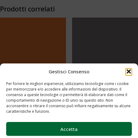
Prodotti correlati
Gestisci Consenso
Per fornire le migliori esperienze, utilizziamo tecnologie come i cookie
per memorizzare e/o accedere alle informazioni del dispositivo. Il
PANTONE 1585
RAL 7036
consenso a queste tecnologie ci permetterà di elaborare dati come il
comportamento di navigazione o ID unici su questo sito. Non
acconsentire o ritirare il consenso può influire negativamente su alcune
Aggiungi al preventivo
Aggiungi al preventivo
caratteristiche e funzioni.
Accetta