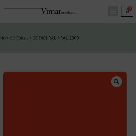
0
Home
/
Epicas
/
CODICI RAL
/ RAL 2009