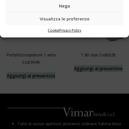
Nega
Visualizza le preferenze
Cookie
Privacy Policy
Portafotocopiatore 1 anta
T 80 clax Cod0028
Cod.0040
Aggiungi al preventivo
Aggiungi al preventivo
Tutte le nuove aperture dovranno ordinare l’ultima linea