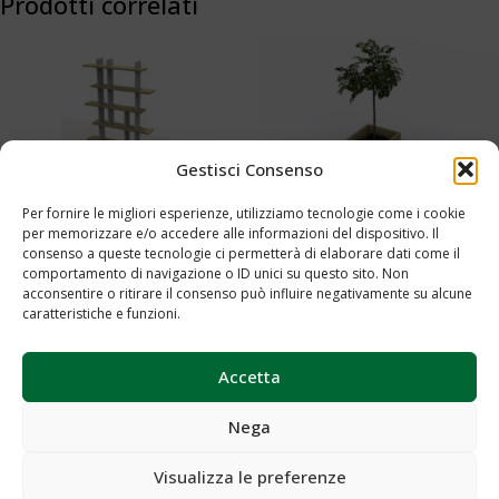
Prodotti correlati
Gestisci Consenso
Per fornire le migliori esperienze, utilizziamo tecnologie come i cookie
per memorizzare e/o accedere alle informazioni del dispositivo. Il
Fioriera Cod.0053
Libreria a Muro Cod. 0562
consenso a queste tecnologie ci permetterà di elaborare dati come il
comportamento di navigazione o ID unici su questo sito. Non
Aggiungi al preventivo
Aggiungi al preventivo
acconsentire o ritirare il consenso può influire negativamente su alcune
caratteristiche e funzioni.
Accetta
Nega
Visualizza le preferenze