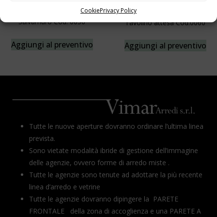
Cookie
Privacy Policy
Salvamuro Cod. 0056
Tavolino attesa Cod.0060
Aggiungi al preventivo
Aggiungi al preventivo
Tutte le nuove aperture dovranno ordinare l’ultima linea
prevista.
Sono vietate modalità ibride di gestione dell’immagine
delle agenzie, ovvero forme di arredo miste .
Tutte le agenzie sono tenute ad adottare la più recente
linea d’arredo e vetrine
Tutte le agenzie dovranno dipingere la PARETE
FRONTALE della zona di accoglienza e una PARETE A