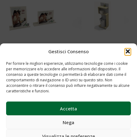
Mobile Multifunzione Cod.0556
Gestisci Consenso
Mensola Porta Forex Laccata
Cod. 0563A – 0564A – 0565A –
Per fornire le migliori esperienze, utilizziamo tecnologie come i cookie
Aggiungi al preventivo
0566A
per memorizzare e/o accedere alle informazioni del dispositivo. Il
consenso a queste tecnologie ci permetterà di elaborare dati come il
comportamento di navigazione o ID unici su questo sito. Non
Aggiungi al preventivo
acconsentire o ritirare il consenso può influire negativamente su alcune
caratteristiche e funzioni.
Accetta
Nega
Visualizza le preferenze