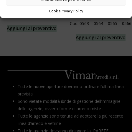
Cookie
Privacy Policy
Portaposter Cod.0061-Cod.0062
Mensola Per Forex Laminato
Cod. 0563 – 0564 – 0565 – 0566
Aggiungi al preventivo
Aggiungi al preventivo
Tutte le nuove aperture dovranno ordinare l’ultima linea
prevista.
Sono vietate modalità ibride di gestione dell’immagine
delle agenzie, ovvero forme di arredo miste .
Tutte le agenzie sono tenute ad adottare la più recente
linea d’arredo e vetrine
Tutte le agenzie dovranno dipingere la PARETE