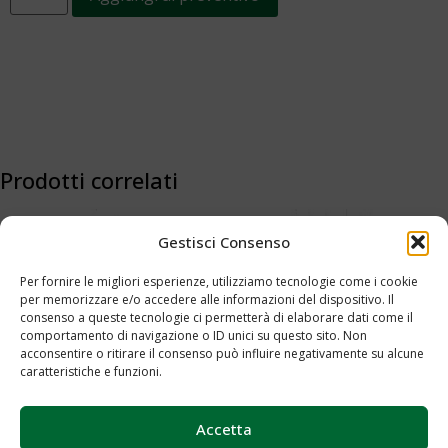
Prodotti correlati
Gestisci Consenso
Per fornire le migliori esperienze, utilizziamo tecnologie come i cookie
per memorizzare e/o accedere alle informazioni del dispositivo. Il
consenso a queste tecnologie ci permetterà di elaborare dati come il
comportamento di navigazione o ID unici su questo sito. Non
acconsentire o ritirare il consenso può influire negativamente su alcune
caratteristiche e funzioni.
Espositore Stilux – Cod.0071
Espositore Medium – Cod.0072
Accetta
Aggiungi al preventivo
Aggiungi al preventivo