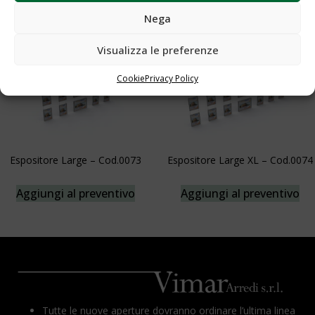
Nega
Visualizza le preferenze
Cookie
Privacy Policy
Espositore Large – Cod.0073
Espositore Large XL – Cod.0074
Aggiungi al preventivo
Aggiungi al preventivo
Tutte le nuove aperture dovranno ordinare l’ultima linea