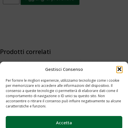
Prodotti correlati
Gestisci Consenso
Per fornire le migliori esperienze, utilizziamo tecnologie come i cookie
per memorizzare e/o accedere alle informazioni del dispositivo. Il
consenso a queste tecnologie ci permetterà di elaborare dati come il
comportamento di navigazione o ID unici su questo sito. Non
acconsentire o ritirare il consenso può influire negativamente su alcune
caratteristiche e funzioni.
Espositore Large XL – Cod.0074
Espositore Large – Cod.0073
Accetta
Aggiungi al preventivo
Aggiungi al preventivo