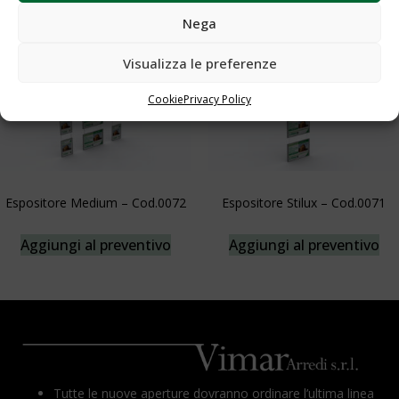
Nega
Visualizza le preferenze
Cookie
Privacy Policy
Espositore Medium – Cod.0072
Espositore Stilux – Cod.0071
Aggiungi al preventivo
Aggiungi al preventivo
Tutte le nuove aperture dovranno ordinare l’ultima linea